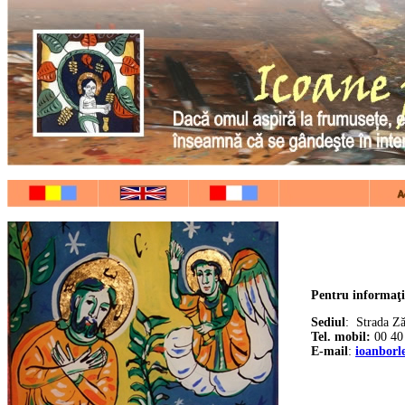
Pentru informaţii
Sediul
: Strada Ză
Tel. mobil:
00 40
E-mail
:
ioanbor