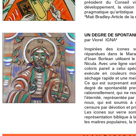
président du Conseil vi
développement, la vision 
pragmatique qu'artistique.
*Mati Bradley-Article de l
UN DEGRE DE SPONTAN
par Viorel IGNA*
Inspirées des icones s
répandues dans le Mara
d'Ioan Borlean utilisent 
Nicula. Avec une ligne va
coloris pareil a celui spé
exécute en couleurs m
séchage rapide et une mei
Ce qui est surprenant est
degré de spontanéité pre
rationnellement, qui ne res
l'éternité, représentée par
nous, qui est soumis à u
censure par dévotion et pri
Les icones sur verre son
représentation biblique à l
les maitres populaires, la 