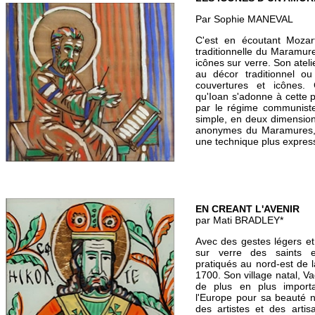
Par Sophie MANEVAL
C'est en écoutant Moza
traditionnelle du Maramur
icônes sur verre. Son atel
au décor traditionnel ou
couvertures et icônes. 
qu'Ioan s'adonne à cette 
par le régime communiste
simple, en deux dimensions
anonymes du Maramures, l
une technique plus express
EN CREANT L'AVENIR
par Mati BRADLEY*
Avec des gestes légers et 
sur verre des saints e
pratiqués au nord-est de
1700. Son village natal, Va
de plus en plus importa
l'Europe pour sa beauté n
des artistes et des arti