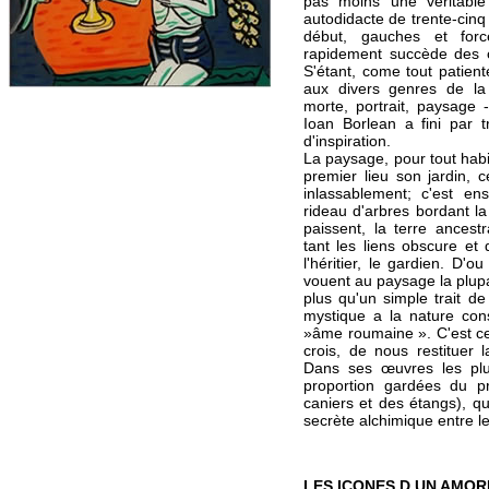
pas moins une véritabl
autodidacte de trente-cinq
début, gauches et forc
rapidement succède des 
S'étant, come tout patien
aux divers genres de la 
morte, portrait, paysage 
Ioan Borlean a fini par t
d'inspiration.
La paysage, pour tout hab
premier lieu son jardin, ce
inlassablement; c'est ens
rideau d'arbres bordant la 
paissent, la terre ancestr
tant les liens obscure et
l'héritier, le gardien. D'
vouent au paysage la plup
plus qu'un simple trait de
mystique a la nature cons
»âme roumaine ». C'est ce
crois, de nous restituer 
Dans ses œuvres les plu
proportion gardées du p
caniers et des étangs), q
secrète alchimique entre l
LES ICONES D UN AMOR